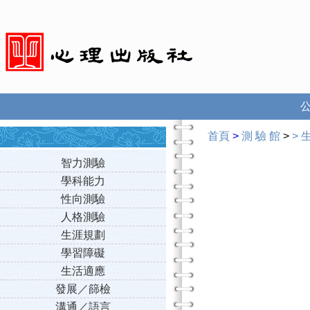
首頁
>
測 驗 館
>
>
智力測驗
學科能力
性向測驗
人格測驗
生涯規劃
學習障礙
生活適應
發展／篩檢
溝通／語言