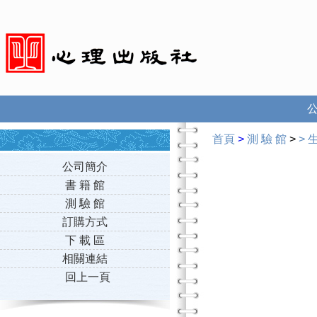
首頁
>
測 驗 館
>
>
公司簡介
書 籍 館
測 驗 館
訂購方式
下 載 區
相關連結
回上一頁