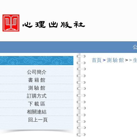
首頁
>
測 驗 館
>
>
公司簡介
書 籍 館
測 驗 館
訂購方式
下 載 區
相關連結
回上一頁