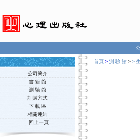
首頁
>
測 驗 館
>
>
公司簡介
書 籍 館
測 驗 館
訂購方式
下 載 區
相關連結
回上一頁