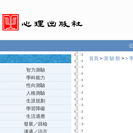
首頁
>
測 驗 館
>
>
智力測驗
學科能力
性向測驗
人格測驗
生涯規劃
學習障礙
生活適應
發展／篩檢
溝通／語言