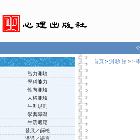
首頁
>
測 驗 館
>
>
智力測驗
學科能力
性向測驗
人格測驗
生涯規劃
學習障礙
生活適應
發展／篩檢
溝通／語言