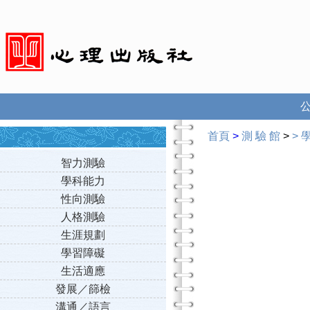
首頁
>
測 驗 館
>
>
智力測驗
學科能力
性向測驗
人格測驗
生涯規劃
學習障礙
生活適應
發展／篩檢
溝通／語言