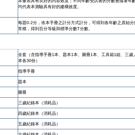
本量表具有良好的內容效度；不同年齡受試者的分數會隨著年
均代表本測驗具有好的建構效度。
每題0-2分，依本手冊之計分方式計分，可得到各年齡之原始
常模，得到百分等級與標準分數T分數。
全套（含指導手冊1本、題本1本、圖冊1本、工具箱1組、三
本各30份）
指導手冊
題本
圖冊
三歲紀錄本（消耗品）
四歲紀錄本（消耗品）
五歲紀錄本（消耗品）
六歲紀錄本（消耗品）