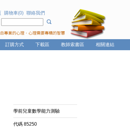
頁
購物車(0)
聯絡我們
：
訂購方式
下載區
教師索書區
相關連結
學前兒童數學能力測驗
代碼
85250