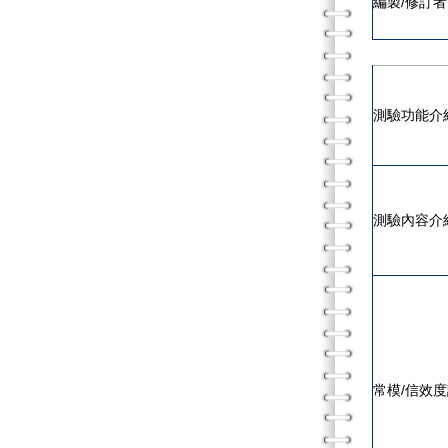
編製/修訂
測驗功能介
測驗內容介
常模/信效