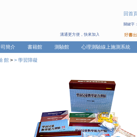
回首
關鍵字
溝通更方便，快來加入Line 與 Wechat ~
公司簡介
書籍館
測驗館
心理測驗線上施測系統
驗 館
>
>
學習障礙