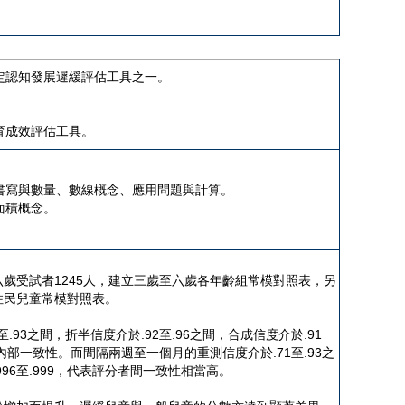
鑑定認知發展遲緩評估工具之一。
育成效評估工具。
、書寫與數量、數線概念、應用問題與計算。
面積概念。
歲受試者1245人，建立三歲至六歲各年齡組常模對照表，另
住民兒童常模對照表。
9至.93之間，折半信度介於.92至.96之間，合成信度介於.91
的內部一致性。而間隔兩週至一個月的重測信度介於.71至.93之
6至.999，代表評分者間一致性相當高。