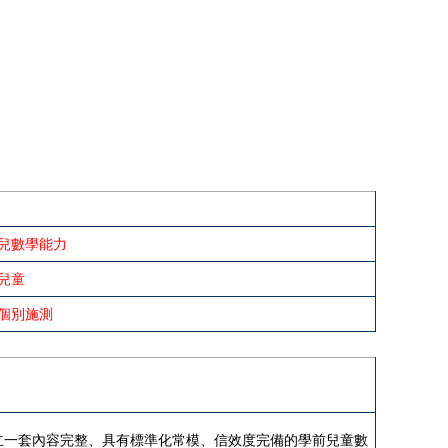
兒數學能力
兒童
個別施測
立一套內容完整、具有標準化常模、信效度完備的學前兒童數