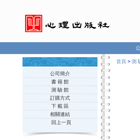
首頁
>
測 
公司簡介
書 籍 館
測 驗 館
訂購方式
下 載 區
相關連結
回上一頁