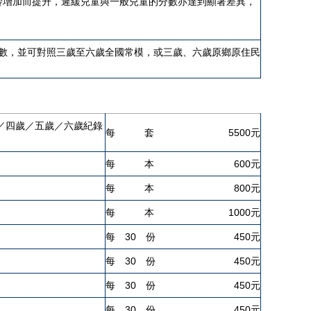
齡增加而提升，遲緩兒童與一般兒童的分數亦達到顯著差異，
分數，並可對照三歲至六歲全國常模，或三歲、六歲原鄉原住民
歲／四歲／五歲／六歲紀錄
每 套
5500元
每 本
600元
每 本
800元
每 本
1000元
每 30 份
450元
每 30 份
450元
每 30 份
450元
每 30 份
450元