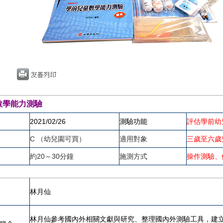
數學能力測驗
2021/02/26
測驗功能
評估學前幼
C （幼兒園可買）
適用對象
三歲至六歲
約20～30分鐘
施測方式
操作測驗、
林月仙
林月仙參考國內外相關文獻與研究、整理國內外測驗工具，建