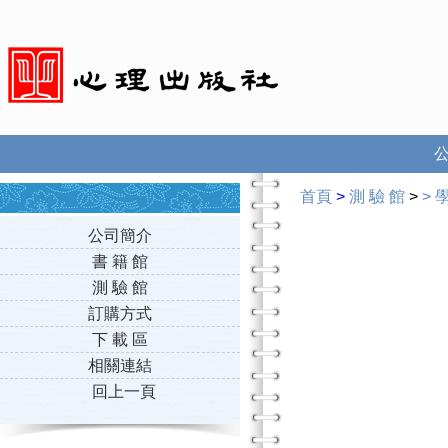
首頁
>
測 驗 館
>
>
公司簡介
書 籍 館
測 驗 館
訂購方式
下 載 區
相關連結
回上一頁