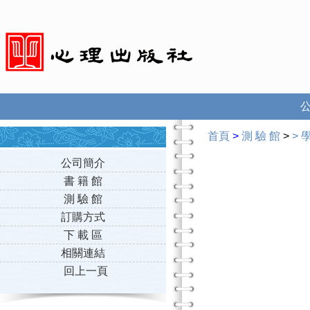
首頁
>
測 驗 館
>
>
公司簡介
書 籍 館
測 驗 館
訂購方式
下 載 區
相關連結
回上一頁