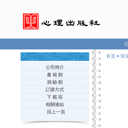
首頁
>
測 
公司簡介
書 籍 館
測 驗 館
訂購方式
下 載 區
相關連結
回上一頁