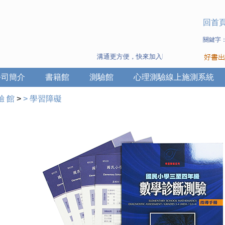
回首
關鍵字
溝通更方便，快來加入Line 與 Wechat ~
公司簡介
書籍館
測驗館
心理測驗線上施測系統
驗 館
>
>
學習障礙