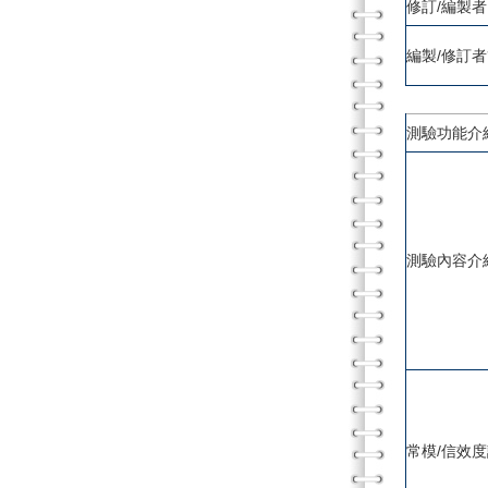
修訂/編製者
編製/修訂
測驗功能介
測驗內容介
常模/信效