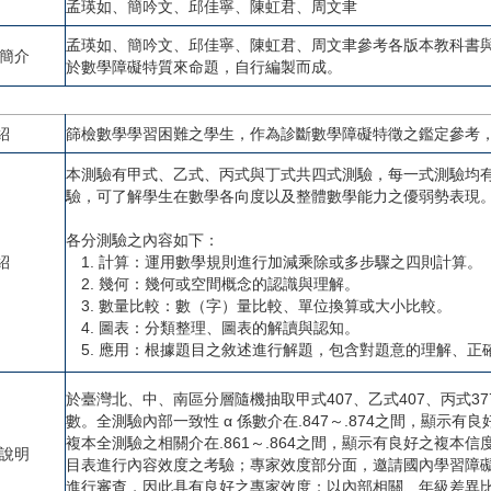
孟瑛如、簡吟文、邱佳寧、陳虹君、周文聿
孟瑛如、簡吟文、邱佳寧、陳虹君、周文聿參考各版本教科書與
者簡介
於數學障礙特質來命題，自行編製而成。
紹
篩檢數學學習困難之學生，作為診斷數學障礙特徵之鑑定參考
本測驗有甲式、乙式、丙式與丁式共四式測驗，每一式測驗均有
驗，可了解學生在數學各向度以及整體數學能力之優弱勢表現
各分測驗之內容如下：
紹
1. 計算：運用數學規則進行加減乘除或多步驟之四則計算。
2. 幾何：幾何或空間概念的認識與理解。
3. 數量比較：數（字）量比較、單位換算或大小比較。
4. 圖表：分類整理、圖表的解讀與認知。
5. 應用：根據題目之敘述進行解題，包含對題意的理解、正
於臺灣北、中、南區分層隨機抽取甲式407、乙式407、丙式3
數。全測驗內部一致性
α
係數介在.847～.874之間，顯示
複本全測驗之相關介在.861～.864之間，顯示有良好之複本
度說明
目表進行內容效度之考驗；專家效度部分面，邀請國內學習障
進行審查，因此具有良好之專家效度；以內部相關、年級差異