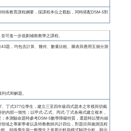
特殊教育課程綱要，採課程本位之觀點，同時搭配DSM-5對
，並可進一步規劃補救教學之課程。
43題，均包含計算、幾何、數量比較、圖表與應用五個分測
。
確列式和解題。
77、丁式377位學生，建立三至四年級四式題本之常模與切截
有良好的內部一致性；以甲式-乙式、丙式-丁式各兩式建立複本，
信度；本測驗命題時參考DSM-5數學障礙特質，選題時以雙向細
礙領域之專家學者以及特教教師共計四位，對題目與施測流程
比較、特殊學生與一般學生之差異比較與模式驗證分析，顯示