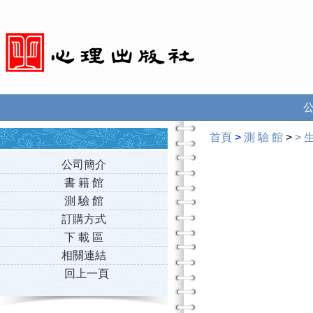
首頁
>
測 驗 館
>
>
公司簡介
書 籍 館
測 驗 館
訂購方式
下 載 區
相關連結
回上一頁