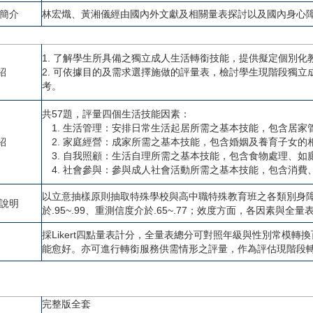
者簡介
林宏熾、黃湘儀經由國內外文獻及相關量表探討以及國內身心
1. 了解學生所具備之獨立成人生活轉銜技能，提供擬定個別化
紹
2. 可依據目的及需求選擇施做的評量表，檢討學生現階段獨
考。
共57題，評量四個生活技能因素：
1. 生活管理：安排日常生活起居所需之基本技能，包含居家
紹
2. 家庭經營：成家所需之基本技能，包含婚姻及養育子女的
3. 自我照顧：生活自理所需之基本技能，包含食物處理、如
4. 社會參與：參與成人社會活動所需之基本技能，包含消費
以立意抽樣原則抽取特殊學校與高中職特殊教育班之各類別身障
度說明
於.95~.99、重測信度介於.65~.77；效度方面，各因素與全量
採Likert四點量表計分，全量表總分可對照年級與性別常模
能愈好。亦可進行轉銜服務供需情形之評量，作為評估現階段
完整版全套