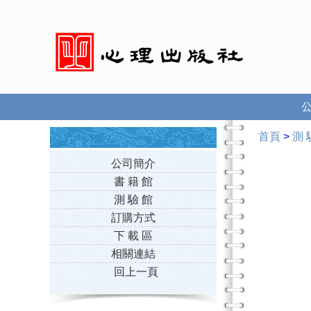
首頁
>
測 
公司簡介
書 籍 館
測 驗 館
訂購方式
下 載 區
相關連結
回上一頁