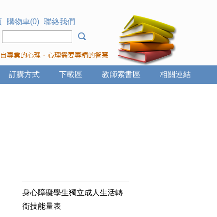
頁
購物車(0)
聯絡我們
：
訂購方式
下載區
教師索書區
相關連結
身心障礙學生獨立成人生活轉
銜技能量表