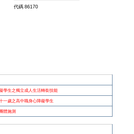
代碼
86170
礙學生之獨立成人生活轉銜技能
十一歲之高中職身心障礙學生
團體施測