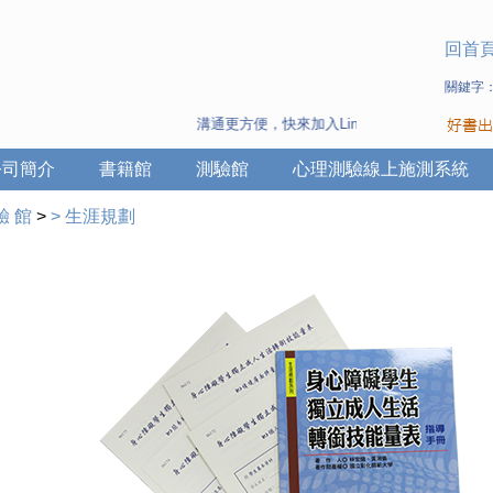
回首
關鍵字
溝通更方便，快來加入Line 與 Wechat ~
公司簡介
書籍館
測驗館
心理測驗線上施測系統
驗 館
>
>
生涯規劃