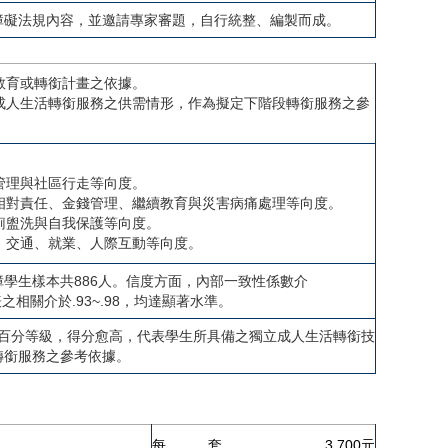
障礙法規內容，並邀請專家審題，自行統整、編製而成。
教育或轉銜計畫之依據。
立成人生活轉銜服務之供需情形，作為擬定下階段轉銜服務之參
管理與社區行走等向度。
相對責任、金錢管理、繼續教育與災害病痛處理等向度。
廁盥洗與自我保護等向度。
、交通、就業、人際互動等向度。
學生樣本共886人。信度方面，內部一致性係數介
表之相關介於.93~.98，均達顯著水準。
轉換百分等級，得分愈高，代表學生所具備之獨立成人生活轉銜技
轉銜服務之參考依據。
每 套
3,700元