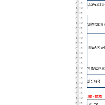
編製/修訂
測驗功能介
測驗內容介
常模/信效
計分解釋
測驗價格
861701