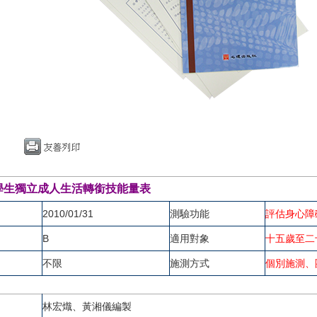
學生獨立成人生活轉銜技能量表
2010/01/31
測驗功能
評估身心障
B
適用對象
十五歲至二
不限
施測方式
個別施測、
林宏熾、黃湘儀編製