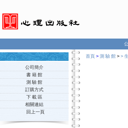
首頁
>
測 驗 館
>
>
公司簡介
書 籍 館
測 驗 館
訂購方式
下 載 區
相關連結
回上一頁