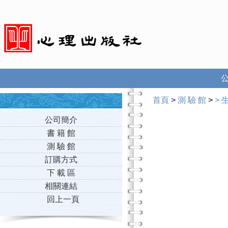
首頁
>
測 驗 館
>
>
公司簡介
書 籍 館
測 驗 館
訂購方式
下 載 區
相關連結
回上一頁