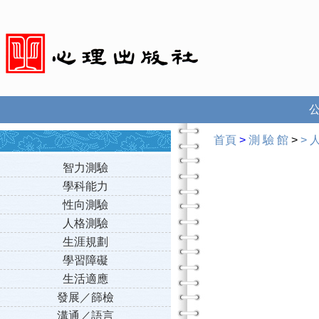
首頁
>
測 驗 館
>
>
智力測驗
學科能力
性向測驗
人格測驗
生涯規劃
學習障礙
生活適應
發展／篩檢
溝通／語言