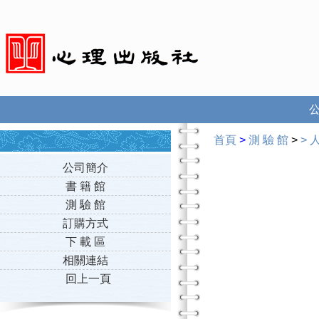
首頁
>
測 驗 館
>
>
公司簡介
書 籍 館
測 驗 館
訂購方式
下 載 區
相關連結
回上一頁