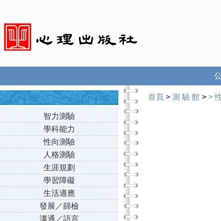
首頁
>
測 驗 館
>
>
智力測驗
學科能力
性向測驗
人格測驗
生涯規劃
學習障礙
生活適應
發展／篩檢
溝通／語言