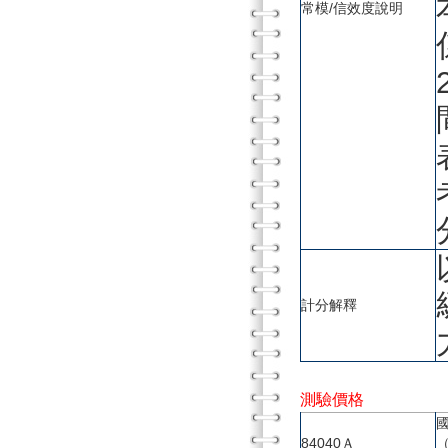
常模/信效度說明
計分解釋
測驗價格
84040Ａ