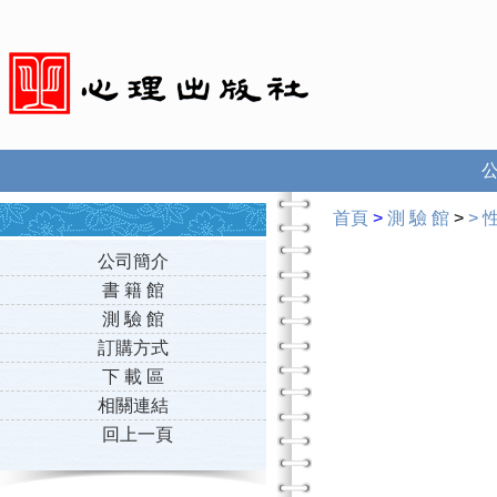
首頁
>
測 驗 館
>
>
公司簡介
書 籍 館
測 驗 館
訂購方式
下 載 區
相關連結
回上一頁