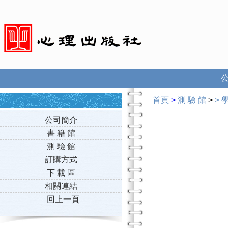
首頁
>
測 驗 館
>
>
公司簡介
書 籍 館
測 驗 館
訂購方式
下 載 區
相關連結
回上一頁