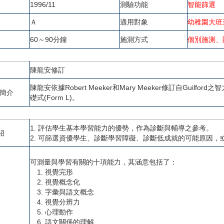
1996/11
測驗功能
智能篩選
Ａ
適用對象
幼稚園大班
60～90分鐘
施測方式
個別施測、
陳龍安修訂
陳龍安依據Robert Meeker和Mary Meeker修訂自Guilford之智力理
者簡介
礎式(Form L)。
1. 評估學生基本學習能力的優勢，作為診斷與輔導之參考。
紹
2. 可篩選資優學生、診斷學習障礙、診斷低成就的可能原因
可測量與學習有關的十項能力，其涵意包括了：
1. 視覺完形
2. 視覺概念化
3. 字彙與語文概念
4. 視覺分辨力
5. 心理動作
6. 語文關係的理解