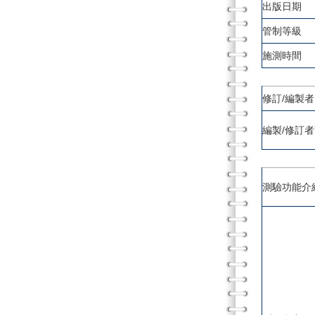
出版日期
管制等級
施測時間
修訂/編製者
編製/修訂
測驗功能介