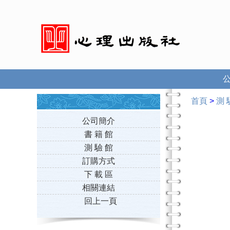
首頁
>
測 
公司簡介
書 籍 館
測 驗 館
訂購方式
下 載 區
相關連結
回上一頁