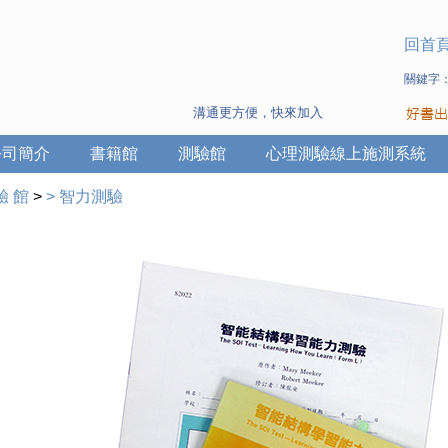
回首
關鍵字
溝通更方便，快來加入Line 與 Wechat ~
公司簡介
書籍館
測驗館
心理測驗線上施測系統
驗 館
>
>
智力測驗