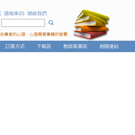
頁
購物車(0)
聯絡我們
：
訂購方式
下載區
教師索書區
相關連結