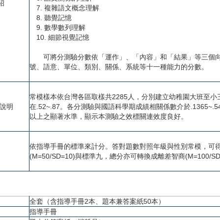
紹
7. 複雜語文概念理解
8. 聽覺記憶
9. 數學數列理解
10. 細節視覺記憶
可將分測驗分數依「運作」、「內容」和「結果」等三個向
號、語意、單位、類別、關係、系統等十一種能力的分數。
常模樣本依台灣各區取樣共2285人，分別建立幼稚園大班至小
度說明
在.52~.87。各分測驗與國語科學期成績相關係數介於.1365~.5
以上之顯著水準，顯示本測驗之效標關連效度良好。
依指導手冊的標準來計分。答對題數對照年級與性別常模，可
(M=50/SD=10)與標準九，總分亦可轉換成離差智商(M=100/SD
全套（含指導手冊2本、題本兼答案紙50本）
指導手冊