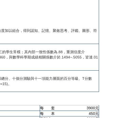
度加以組合，得到認知、記憶、聚斂思考、評鑑、圖形、符
三的學生常模；其內部一致性係數為.88，重測信度介
460，與數學科學期成績相關係數介於.1494~.5055，皆達.01
得總分、十個分測驗與十一項能力層面的百分等級、T分數
=15)。
每 套
3900元
每 本
450元