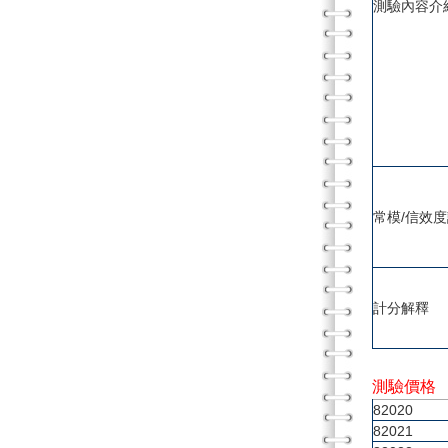
測驗內容介
常模/信效
計分解釋
測驗價格
82020
82021