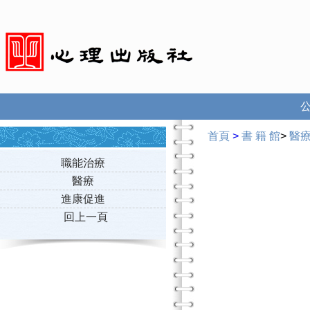
首頁
>
書 籍 館
>
醫
職能治療
醫療
進康促進
回上一頁