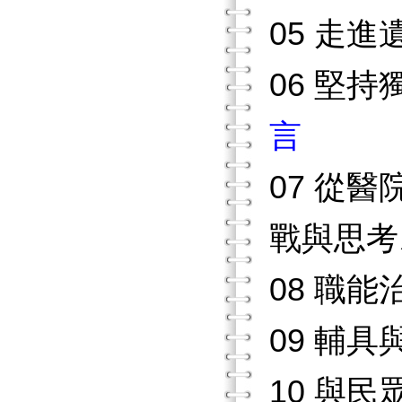
05 走進
06 堅
言
07 從
戰與思考 
08 職
09 輔具與
10 與