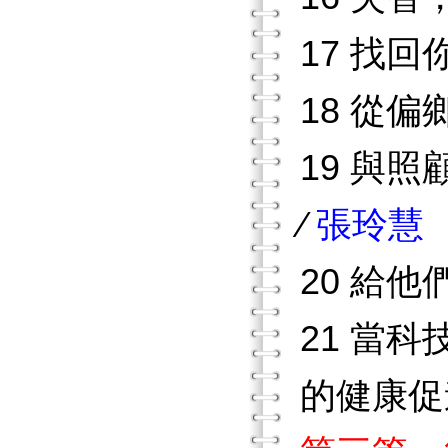
17 找
18 從
19 與
∕
張玲慧
20 給
21 當
的健康促