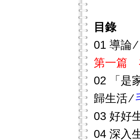
目錄
01 導論 ∕
第一篇 
02 「
歸生活 ∕
03 好
04 深