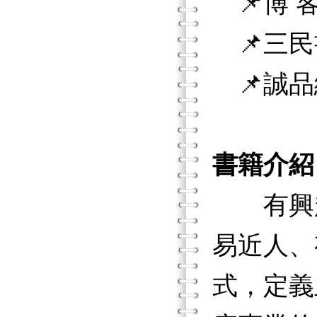
📌博 客
📌三民
📌誠品
書籍介紹
有興趣
易近人、
式，定義