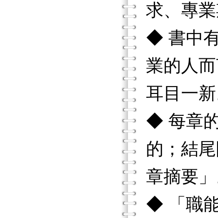
求、專業
◆ 書中
業的人而
耳目一新
◆ 每章
的；結尾
章摘要」
◆ 「職