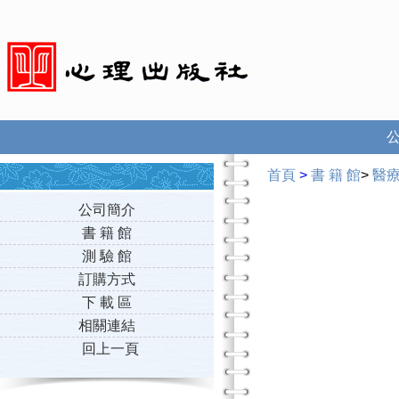
首頁
>
書 籍 館
>
醫
公司簡介
書 籍 館
測 驗 館
訂購方式
下 載 區
相關連結
回上一頁