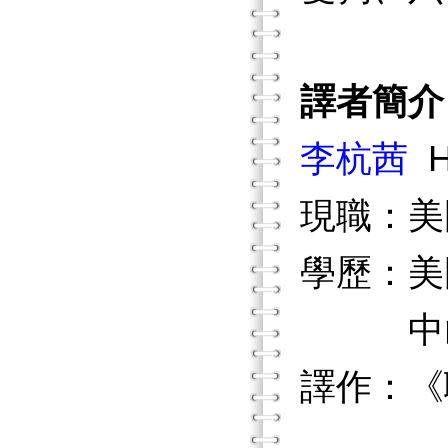
譯者簡介
李杭茜
Ha
現職：美
學歷：美
中山醫
譯作：《