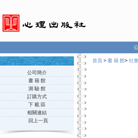
首頁
>
書 籍 館
>
社
公司簡介
書 籍 館
測 驗 館
訂購方式
下 載 區
相關連結
回上一頁