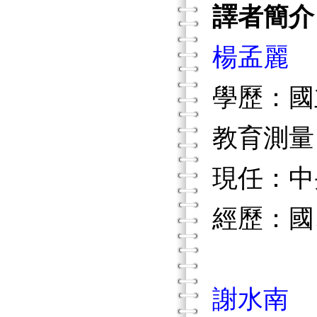
譯者簡介
楊孟麗
學歷：國
教育測量
現任：中
經歷：國
謝水南