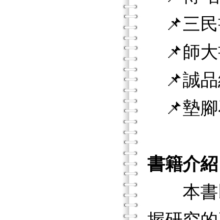
📌三民
📌師大
📌誠品
📌墊腳
書籍介紹
本書以