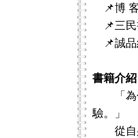
📌博 客
📌三民
📌誠品
書籍介紹
「為何敘說
驗。」
從自身在