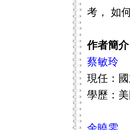
考， 如
作者簡介
蔡敏玲
現任：國
學歷：美
余曉雯