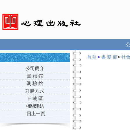
首頁
>
書 籍 館
>
社
公司簡介
書 籍 館
測 驗 館
訂購方式
下 載 區
相關連結
回上一頁