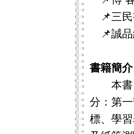
📌三民
📌誠品
書籍簡介
本書旨
分：第一
標、學習