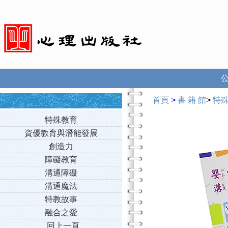
首頁
>
書 籍 館
>
特
特殊教育
資優教育與潛能發展
創造力
障礙教育
溝通障礙
溝通魔法
特教故事
融合之愛
回上一頁