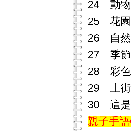
24 動
25 花
26 自
27 季
28 彩
29 上
30 這
親子手語Q