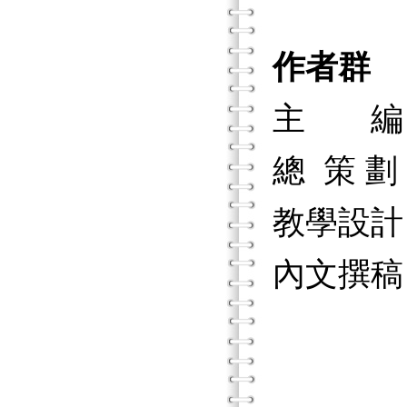
作者群
主 編
總 策 
教學設計
內文撰稿
黃玉枝
劉秀丹