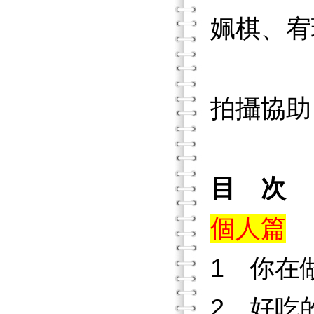
姵棋、宥
心愉
拍攝協助
目 次
個人篇
1 你在
2 好吃