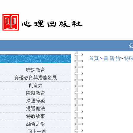
首頁
>
書 籍 館
>
特
特殊教育
資優教育與潛能發展
創造力
障礙教育
溝通障礙
溝通魔法
特教故事
融合之愛
回上一頁