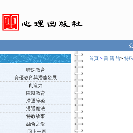
首頁
>
書 籍 館
>
特
特殊教育
資優教育與潛能發展
創造力
障礙教育
溝通障礙
溝通魔法
特教故事
融合之愛
回上一頁