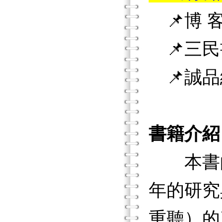
📌博 客
📌三民
📌誠品
書籍介紹
本書的
年的研究
重聽）的