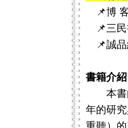
📌博 客
📌三民
📌誠品
書籍介紹
本書的
年的研究
重聽）的