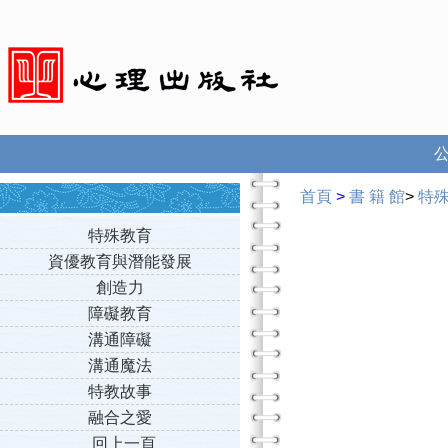
首頁
>
書 籍 館
>
特
特殊教育
資優教育與潛能發展
創造力
障礙教育
溝通障礙
溝通魔法
特教故事
融合之愛
回上一頁