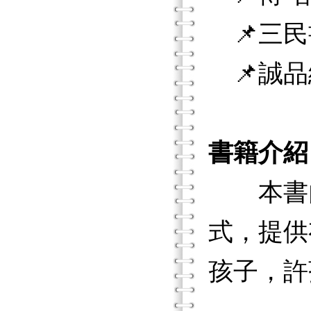
📌三民
📌誠品
書籍介紹
本書內
式，提供
孩子，許