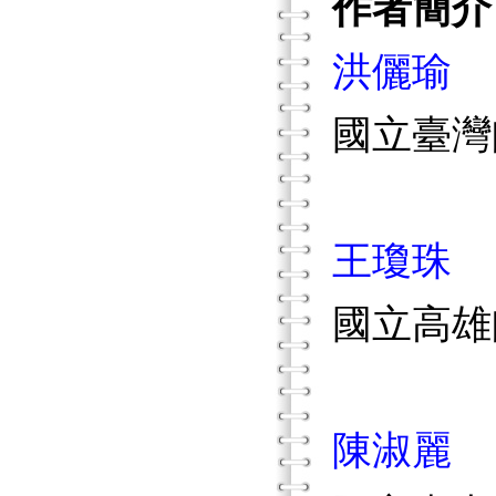
作者簡介
洪儷瑜
國立臺灣
王瓊珠
國立高雄
陳淑麗