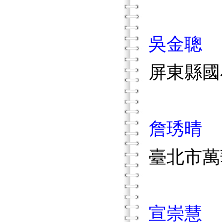
吳金聰
屏東縣國
詹琇晴
臺北市萬
宣崇慧