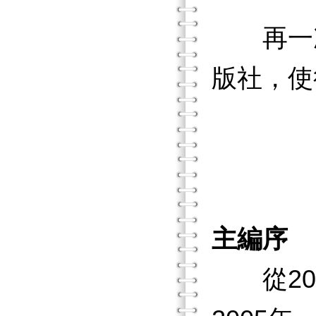
再一次
版社，使
主編序
從200