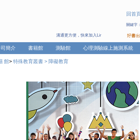
回首
關鍵字
溝通更方便，快來加入Line 與 Wechat ~
公司簡介
書籍館
測驗館
心理測驗線上施測系統
籍 館
>
特殊教育叢書
>
障礙教育