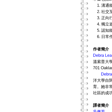
1. 溝通
2. 社交
3. 正向
4. 獨立
5. 認知
6. 日常
作者簡介
Debra Lea
溫索普大
701 Oaklan
Debra
洋大學自
育。她非
社區的成
譯者簡介
吳佩芳