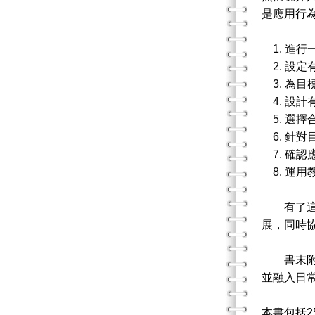
是應用行
1. 進
2. 設
3. 為
4. 設
5. 選擇
6. 針
7. 確
8. 運
有了這本
展，同時
書末附有
並融入日
本書包括