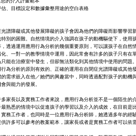
作息的介入計畫範本
評估、目標設定和數據彙整用途的空白表格
症光譜障礙或其他發展障礙的孩子會因為他們的障礙而影響學習
也特別的困難。自然情境的介入強調在孩子的動機驅使下，使用
等，透過運用應用行為分析的幾個重要原則，可以讓孩子在自然
構化、一對一的教學情境中運用，因此常會有許多的孩子只有在
為只能在治療室中發生，但卻無法類化到其他情境中使用的問題
用行為分析的原則有效的、正確的運用在自閉症光譜障礙或其他
體的需求嵌入在他／她們的興趣當中，同時透過配對孩子的動機
機會與能力的發展。
家長以及實務工作者來說，應用行為分析並不是一個陌生的介
子最熟悉的情境中以促進孩子的學習以及介入的成效，在目前是
、實務工作者，也同時是一位應用行為分析師，她透過多年的經
提供許多可以參考的教案範本，讓家長或者是實務工作者可以依