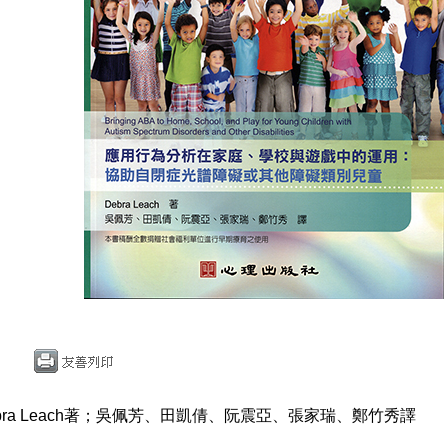
bra Leach著；吳佩芳、田凱倩、阮震亞、張家瑞、鄭竹秀譯