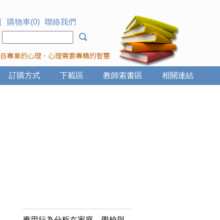
頁
購物車(0)
聯絡我們
：
訂購方式
下載區
教師索書區
相關連結
應用行為分析在家庭、學校與