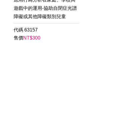
遊戲中的運用-協助自閉症光譜
障礙或其他障礙類別兒童
代碼
63157
售價
NT$
300