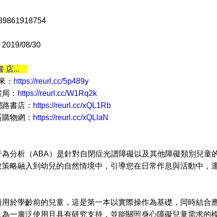
9861918754
19/08/30
書 店...
 來：
https://reurl.cc/5p489y
書局：
https://reurl.cc/W1Rq2k
網路書店：
https://reurl.cc/xQL1Rb
石購物網：
https://reurl.cc/xQLlaN
分析（ABA）是針對自閉症光譜障礙以及其他障礙類別兒童的
效策略融入到幼兒的自然情境中，引導您在日常作息與活動中，
於學齡前的兒童，這是第一本以實際操作為基礎，同時結合應用
入為一廣泛使用且具有研究支持，並能關照身心障礙兒童需求的