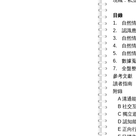
現職：私
目錄
1. 自然
2. 認識
3. 自然
4. 自然
5. 自然
6. 數據
7. 全盤
參考文獻
讀者指南
附錄
A 溝通
B 社交
C 獨立
D 認知
E 正向