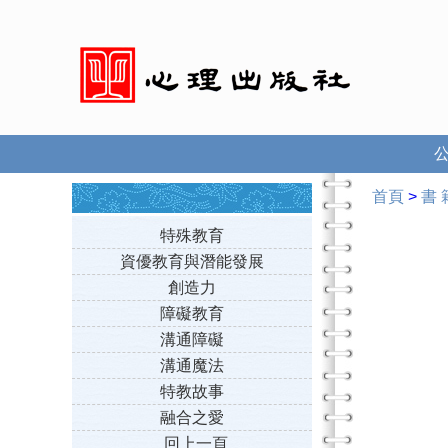
首頁
>
書 
特殊教育
資優教育與潛能發展
創造力
障礙教育
溝通障礙
溝通魔法
特教故事
融合之愛
回上一頁