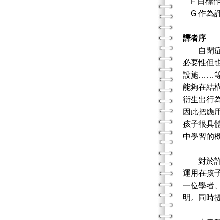
F 目標
G 作為
譯者序
自閉
必要性但
設施……
能夠在結
衍生出行
因此把應
孩子很具
中學習的
對於許多
運用在孩
一位學者
明。同時