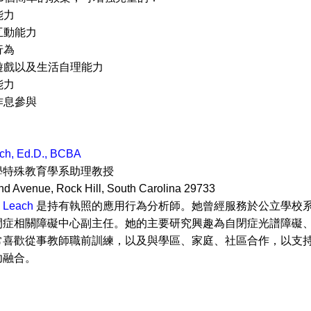
能力
互動能力
行為
遊戲以及生活自理能力
能力
作息參與
ch, Ed.D., BCBA
學特殊教育學系助理教授
d Avenue, Rock Hill, South Carolina 29733
 Leach
是持有執照的應用行為分析師。她曾經服務於公立學校
閉症相關障礙中心副主任。她的主要研究興趣為自閉症光譜障礙
常喜歡從事教師職前訓練，以及與學區、家庭、社區合作，以支
功融合。