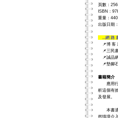
頁數：256
ISBN：978
重量：440
出版日期：20
...網 路 
📌博 客
📌三民
📌誠品
📌墊腳
書籍簡介
應用行為
析這個有
及發展。
本書適用
然情境介