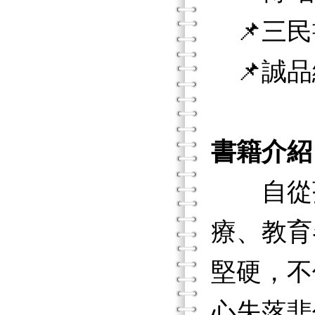
📌三民
📌誠品
書籍介紹
自從孩
療、教育
堅硬，不
心失落悲