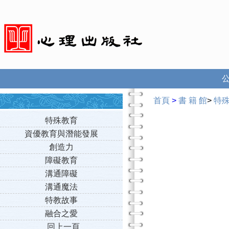
首頁
>
書 籍 館
>
特
特殊教育
資優教育與潛能發展
創造力
障礙教育
溝通障礙
溝通魔法
特教故事
融合之愛
回上一頁