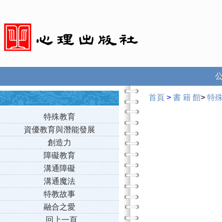
首頁
>
書 籍 館
>
特
特殊教育
資優教育與潛能發展
創造力
障礙教育
溝通障礙
溝通魔法
特教故事
融合之愛
回上一頁