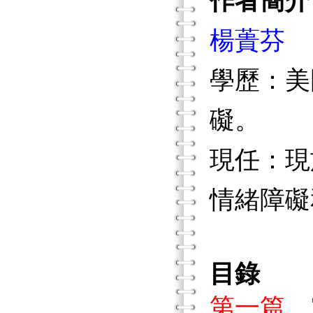
作者簡介
楊蕢芬
學歷：美
礙。
現任：現
情緒障礙
目錄
第一篇 