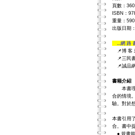
頁數：360
ISBN：978
重量：590
出版日期：20
...網 路 
📌博 客
📌三民
📌誠品
書籍介紹
本書理論
合的情境
驗。對於
本書引用
合。書中
● 規畫