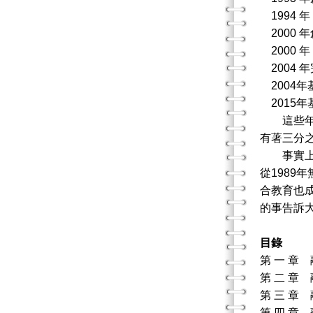
1994
2000 
2000 
2004 
2004
2015
這些年來
有著三分
事實上支
從198
合教育也
的事告訴
目錄
第 一 章
第 二 章
第 三 章
第 四 章