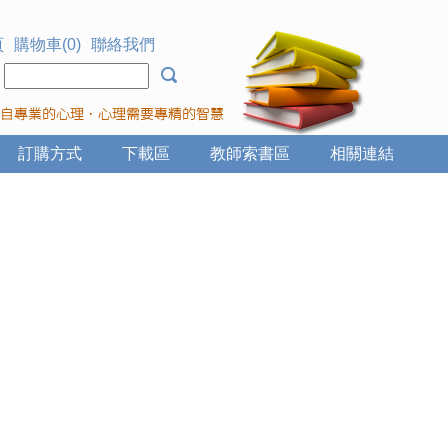
頁
購物車(0)
聯絡我們
：
訂購方式
下載區
教師索書區
相關連結