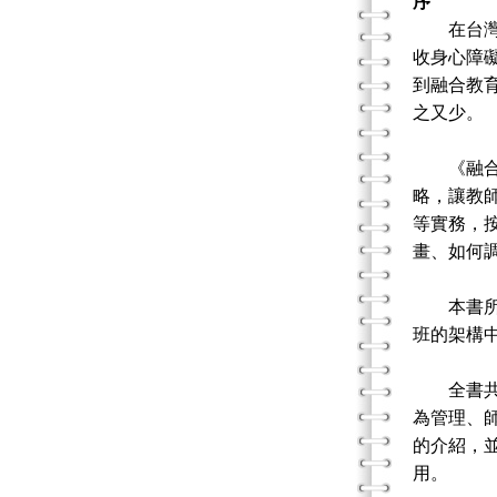
序
在台灣，
收身心障
到融合教
之又少。
《融合教
略，讓教
等實務，
畫、如何
本書所提
班的架構
全書共分
為管理、
的介紹，
用。