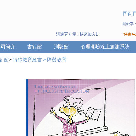
回首
關鍵字
溝通更方便，快來加入Line 與 Wechat ~
公司簡介
書籍館
測驗館
心理測驗線上施測系統
籍 館
>
特殊教育叢書
>
障礙教育