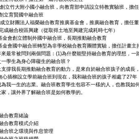
 年 創立竹大附小國小融合班，向教育部申請設立特教實驗班，擔
年創立育賢國中融合班
年 成立財團法人福榮融合教育推廣基金會，推廣融合教育，擔任
年完成融合校區興建（從取得土地至興建完成耗時七年）
年基金會創立體制外國中融合班，長期推動融合教育
年基金會國中融合班轉型為非學校融合教育團體實驗，擔任計畫主
最常被問到兩個問題：(1)為什麼能堅持融合教育的理想，一路
之一學生為身心障礙生的融合班？
撐我長期推動融合教育的動力，是來自於融合班孩子的成長，
9年無心插柳設立學前融合班到現在，我和融合班的孩子相處了27
成為我一生的志業。融合班教育學生包容不一樣的人，也教我如
大家，讓外界了解融合班是如何教學的。
 融合教育緒論
 融合教育模式介紹
 融合班之環境與作息管理
 融合班之班級經營