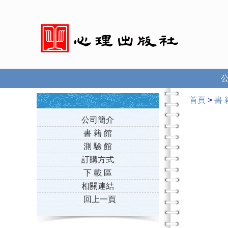
首頁
>
書 
公司簡介
書 籍 館
測 驗 館
訂購方式
下 載 區
相關連結
回上一頁