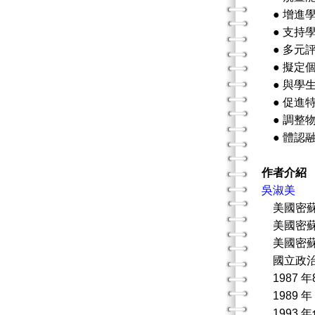
● 增進
● 支持
● 多元
● 擬定
● 與學
● 促進
● 調整
● 體認
作者介紹
吳淑美
美國密蘇
美國密蘇
美國密蘇
國立政治
1987 
1989 
1993 