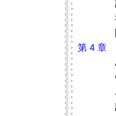
讀寫
我們知
隨著時
第 4 
Al
Gre
為何Al
語音