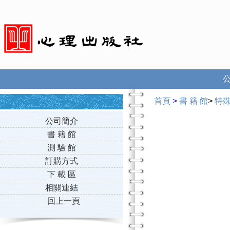
首頁
>
書 籍 館
>
特
公司簡介
書 籍 館
測 驗 館
訂購方式
下 載 區
相關連結
回上一頁