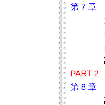
第 7 
大腦
看見
將一
讓科學
PART 
第 8 
讀寫