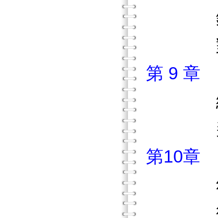
鑽進你
對讀寫
第 9 
緩慢
判斷
第10章
幼年
從小學