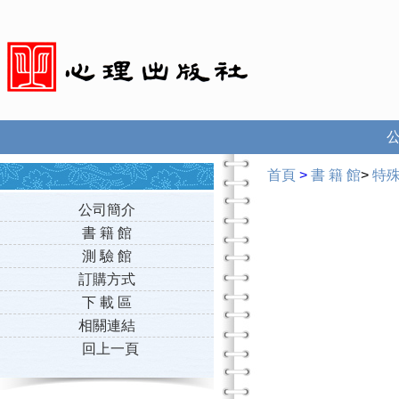
首頁
>
書 籍 館
>
特
公司簡介
書 籍 館
測 驗 館
訂購方式
下 載 區
相關連結
回上一頁