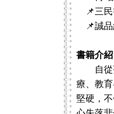
📌三民
📌誠品
書籍介紹
自從孩
療、教育
堅硬，不
心失落悲