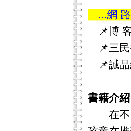
...網 路
📌博 客
📌三民
📌誠品
書籍介紹
在不同