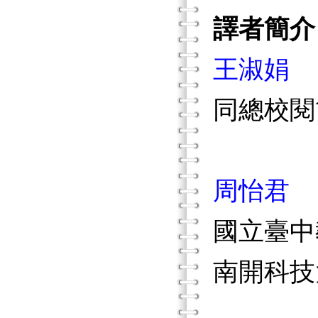
譯者簡介
王淑娟
同總校閱
周怡君
國立臺中
南開科技