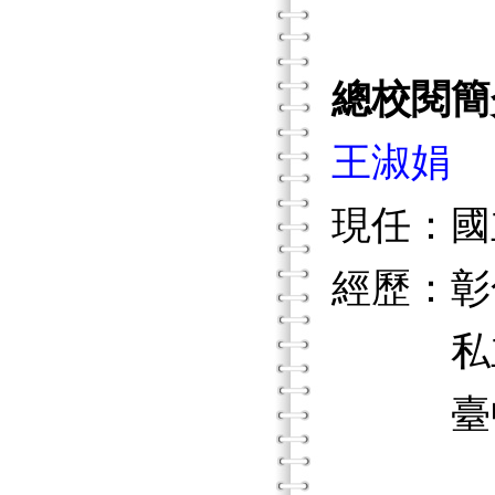
總校閱簡
王淑娟
現任：國
經歷：彰
私立中
臺中市