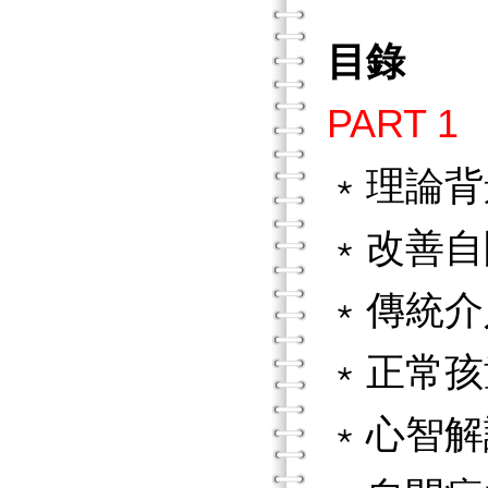
目錄
PART 
﹡理論背
﹡改善自
﹡傳統介
﹡正常孩
﹡心智解