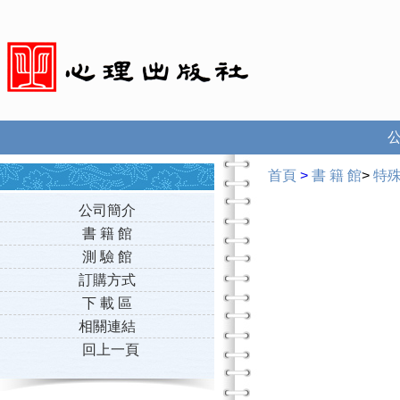
首頁
>
書 籍 館
>
特
公司簡介
書 籍 館
測 驗 館
訂購方式
下 載 區
相關連結
回上一頁