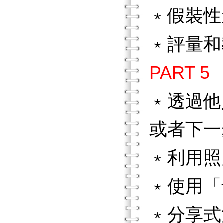
﹡假裝性
﹡評量和
PART 
﹡透過他
或者下一
﹡利用照
﹡使用「
﹡分享式