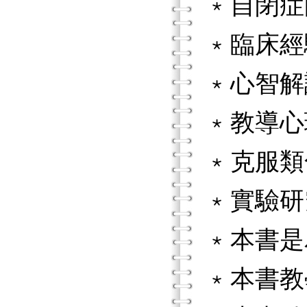
﹡自閉症
﹡臨床經
﹡心智解
﹡教導心
﹡克服類
﹡實驗研
﹡本書是
﹡本書教