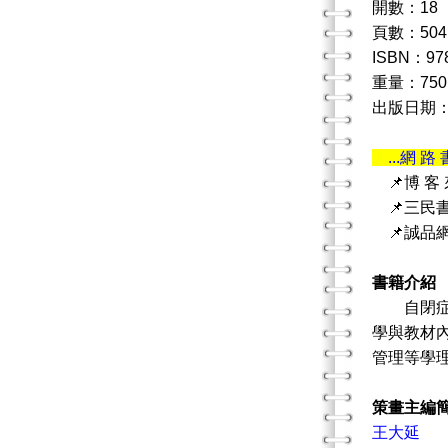
開數：18
頁數：504
ISBN：978
重量：750
出版日期：20
...網 路 
📌博 客
📌三民
📌誠品
書籍介紹
自閉症屬
學與教材
管理等學
策畫主編
王大延