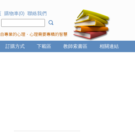
頁
購物車(0)
聯絡我們
：
訂購方式
下載區
教師索書區
相關連結