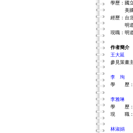
學歷：國
美國北
經歷：台
明道大
現職：明
作者簡介
王大延
參見策畫
李 珣
學 歷：
李雅琳
學 歷：
現 職：
林淑娟