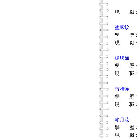
台北市
現 職：
塗國欽
學 歷：
現 職：
楊馥如
學 歷：
現 職：
雷雅萍
學 歷：
現 職：
賴月汝
學 歷：
現 職：