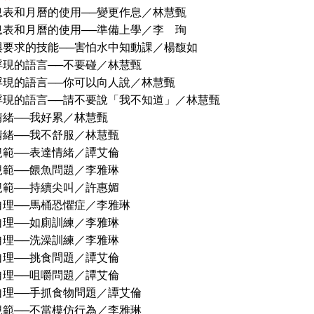
和月曆的使用──變更作息／林慧甄
和月曆的使用──準備上學／李 珣
求的技能──害怕水中知動課／楊馥如
的語言──不要碰／林慧甄
的語言──你可以向人說／林慧甄
的語言──請不要說「我不知道」／林慧甄
──我好累／林慧甄
──我不舒服／林慧甄
──表達情緒／譚艾倫
──餵魚問題／李雅琳
──持續尖叫／許惠媚
──馬桶恐懼症／李雅琳
──如廁訓練／李雅琳
──洗澡訓練／李雅琳
──挑食問題／譚艾倫
──咀嚼問題／譚艾倫
──手抓食物問題／譚艾倫
──不當模仿行為／李雅琳