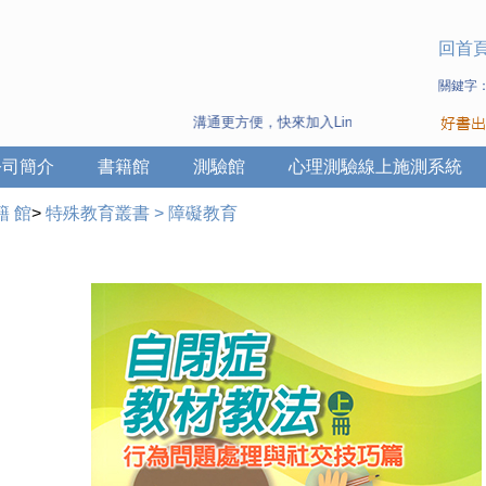
回首
關鍵字
溝通更方便，快來加入Line 與 Wechat ~
公司簡介
書籍館
測驗館
心理測驗線上施測系統
籍 館
>
特殊教育叢書
>
障礙教育