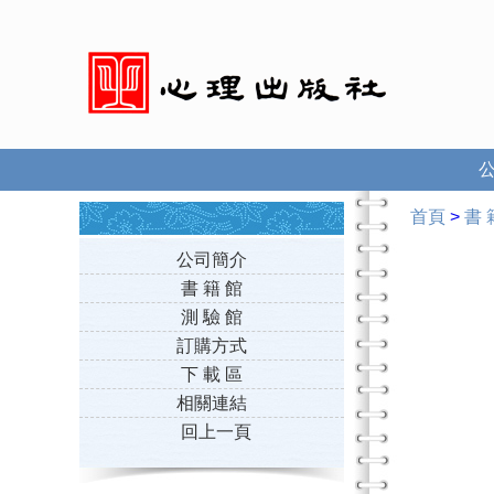
首頁
>
書 
公司簡介
書 籍 館
測 驗 館
訂購方式
下 載 區
相關連結
回上一頁