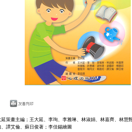
大延策畫主編；王大延、李珣、李雅琳、林淑娟、林嘉齊、林慧
如、譚艾倫、蘇日俊著；李佳錫繪圖