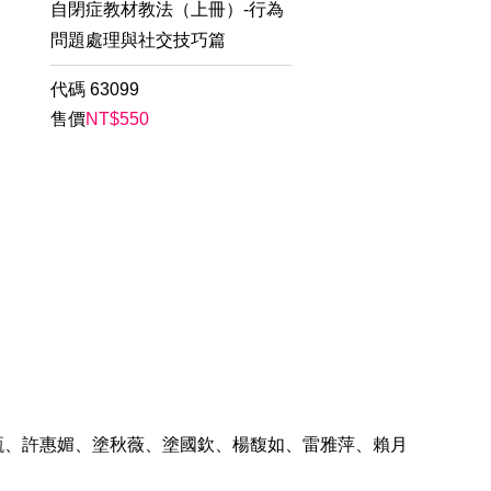
自閉症教材教法（上冊）-行為
問題處理與社交技巧篇
代碼
63099
售價
NT$
550
甄、許惠媚、塗秋薇、塗國欽、楊馥如、雷雅萍、賴月