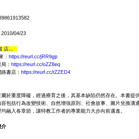
9861913582
10/04/23
書 店...
 來：
https://reurl.cc/jRR9gp
書局：
https://reurl.cc/oZZ8eq
網路書店：
https://reurl.cc/rZZED4
於重度障礙，經過療育之後，其基本缺陷仍然存在。本書提供
內容包括行為改變技術、自然增強原則、社會故事、圖片兌換溝
理均融入各章節，讓特教工作者的專業能力大步向前邁進。
簡介