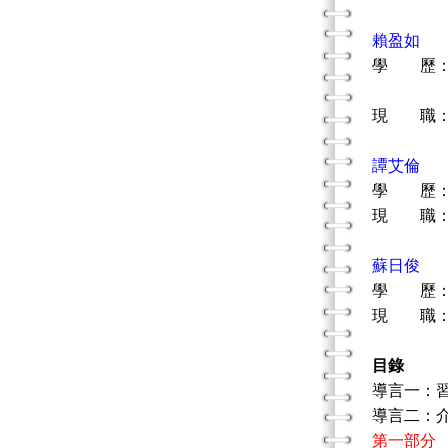
賴盈如
學 歷：
國立東
現 職：
譚艾倫
學 歷：
現 職：
蘇日俊
學 歷：
現 職：
目錄
導言一：
導言二：
第一部分