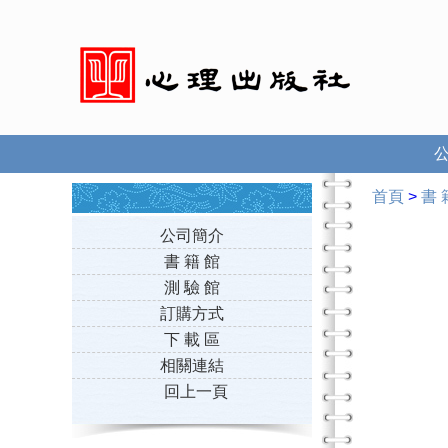
首頁
>
書 
公司簡介
書 籍 館
測 驗 館
訂購方式
下 載 區
相關連結
回上一頁