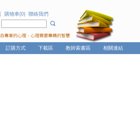
頁
購物車(0)
聯絡我們
：
訂購方式
下載區
教師索書區
相關連結