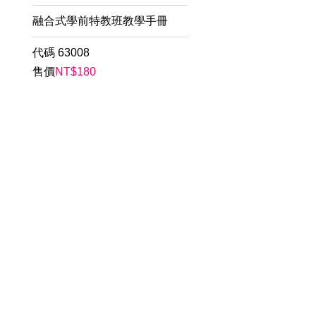
融合式學前特教班教學手冊
代碼
63008
售價
NT$
180