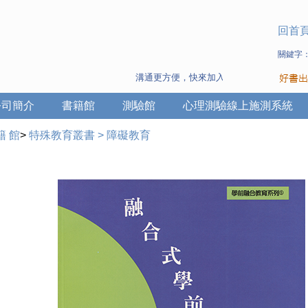
回首
關鍵字
溝通更方便，快來加入Line 與 Wechat ~
公司簡介
書籍館
測驗館
心理測驗線上施測系統
籍 館
>
特殊教育叢書
>
障礙教育