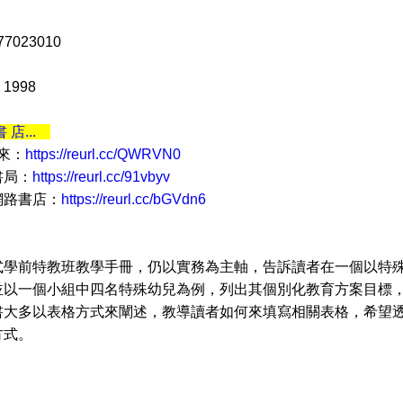
77023010
1998
書 店...
 來：
https://reurl.cc/QWRVN0
書局：
https://reurl.cc/91vbyv
網路書店：
https://reurl.cc/bGVdn6
前特教班教學手冊，仍以實務為主軸，告訴讀者在一個以特殊
並以一個小組中四名特殊幼兒為例，列出其個別化教育方案目標
書大多以表格方式來闡述，教導讀者如何來填寫相關表格，希望
方式。