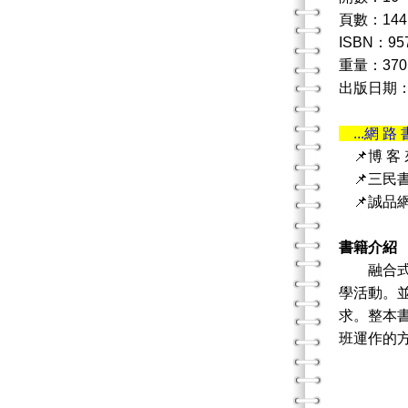
頁數：144
ISBN：95
重量：370
出版日期：
...網 路 
📌博 客
📌三民
📌誠品
書籍介紹
融合式學
學活動。
求。整本
班運作的