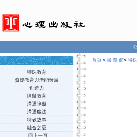
首頁
>
書 籍 館
>
特
特殊教育
資優教育與潛能發展
創造力
障礙教育
溝通障礙
溝通魔法
特教故事
融合之愛
回上一頁