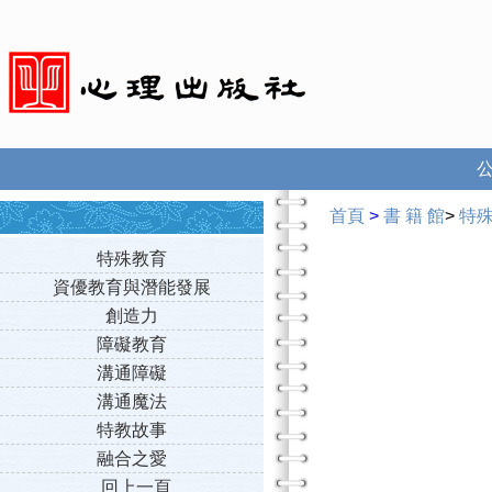
首頁
>
書 籍 館
>
特
特殊教育
資優教育與潛能發展
創造力
障礙教育
溝通障礙
溝通魔法
特教故事
融合之愛
回上一頁