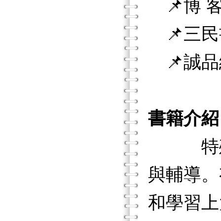
📌博 客
📌三民
📌誠品
書籍介紹
特殊兒
與輔導。
和學習上