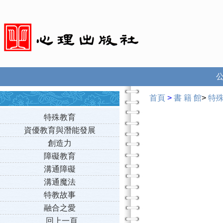
首頁
>
書 籍 館
>
特
特殊教育
資優教育與潛能發展
創造力
障礙教育
溝通障礙
溝通魔法
特教故事
融合之愛
回上一頁