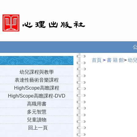
首頁
>
書 籍 館
>
幼
幼兒課程與教學
表達性藝術音樂課程
High/Scope高瞻課程
High/Scope高瞻課程-DVD
高職用書
多元智慧
兒童讀物
回上一頁