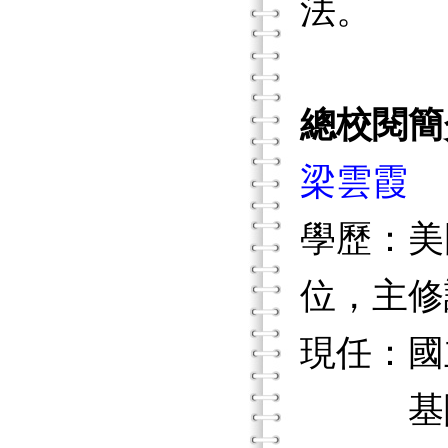
法。
總校閱簡
梁雲霞
學歷：美
位，主修
現任：國
基隆市