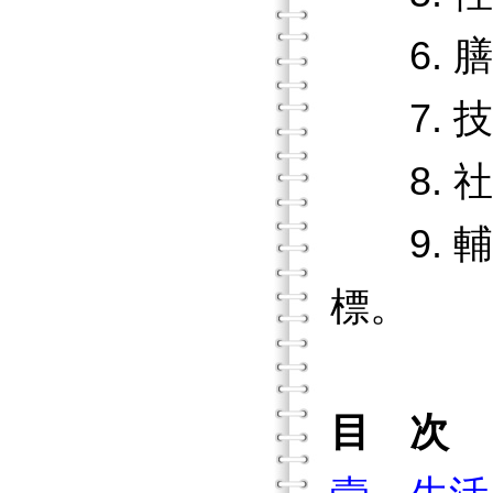
6. 膳
7. 技
8. 社
9. 輔
標。
目 次