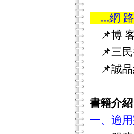
...網 路
📌博 客
📌三民
📌誠品
書籍介紹
一、適用