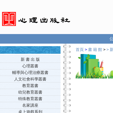
首頁
>
書 籍 館
>
>
新
新 書 出 版
心理叢書
輔導與心理治療叢書
人文社會科學叢書
教育叢書
幼兒教育叢書
特殊教育叢書
名家講座
桌上遊戲系列