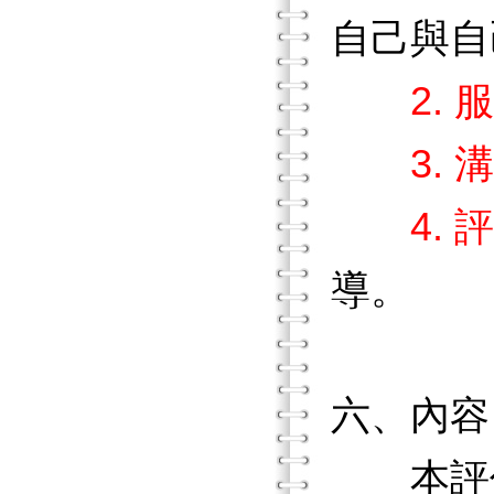
自己與自
2.
3. 
4. 
導。
六、內容
本評估