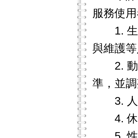
服務使用
1. 生
與維護
2. 動
準，並調
3. 人
4. 休
5. 性