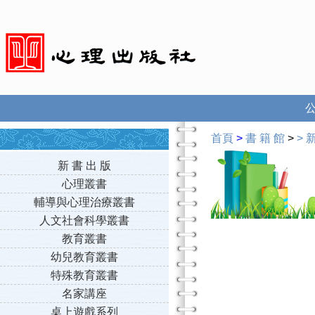
首頁
>
書 籍 館
>
>
新
新 書 出 版
心理叢書
輔導與心理治療叢書
人文社會科學叢書
教育叢書
幼兒教育叢書
特殊教育叢書
名家講座
桌上遊戲系列