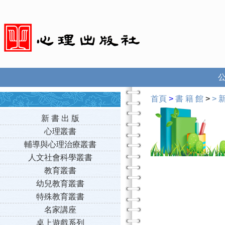
首頁
>
書 籍 館
>
>
新
新 書 出 版
心理叢書
輔導與心理治療叢書
人文社會科學叢書
教育叢書
幼兒教育叢書
特殊教育叢書
名家講座
桌上遊戲系列