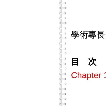
臺灣省
國
學術專長
目 次
Chapt
壹、
貳、