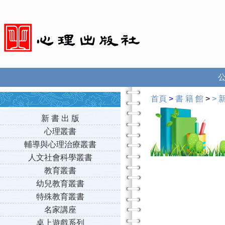
首頁
>
書 籍 館
>
>
新
新 書 出 版
心理叢書
輔導與心理治療叢書
人文社會科學叢書
教育叢書
幼兒教育叢書
特殊教育叢書
名家講座
桌上遊戲系列