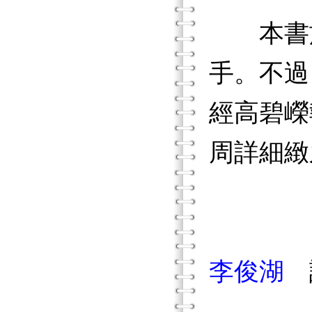
本書於
手。不過
經高碧嶸
周詳細緻
李俊湖