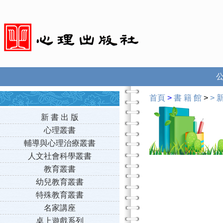
首頁
>
書 籍 館
>
>
新
新 書 出 版
心理叢書
輔導與心理治療叢書
人文社會科學叢書
教育叢書
幼兒教育叢書
特殊教育叢書
名家講座
桌上遊戲系列